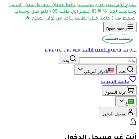
نشرح لكم منتجاتنا وننصحكم دائما عشان تختاروا بشكل افضل
ومناسب لكم 💚 🫶🏻 خصم اول طلب B5 ( للتواصل وتساب
اضغط هنا ) كلمنا قبل الطلب لتاكد من توفر المنتج 🌟
Open menu
الرئيسية
جميع المنتجات
المدونة
يوتيوب بريميوم
بحث
بحث
$
دولار أمريكي
قائمة الرغبات
عربة التسوق
ع
تسجيل الدخول
أنت غير مسجل الدخول